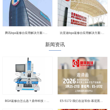
腾讯bga返修台应用解决方案--鼎华BGA返修台,BGA焊台,X-R...
比亚迪bga返修台应用解决方案--鼎华BGA返修台,BGA焊台,X-...
新闻资讯
BGA返修台怎么选？鼎华科技：三温区加热+光学对位，重塑行业标...
E5-5172-我们在这等你-慕尼黑上海电子展邀约