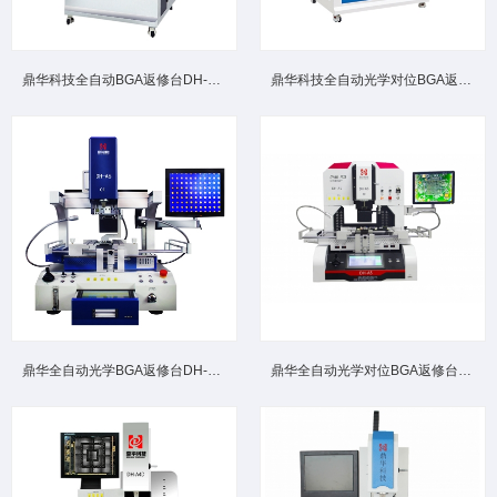
鼎华科技全自动BGA返修台DH-A8高端大型机型柜式全自动光学...
鼎华科技全自动光学对位BGA返修台DH-A7 工业级高效精准芯片...
鼎华全自动光学BGA返修台DH‑A6 多器件兼容贴片芯片返修设...
鼎华全自动光学对位BGA返修台DH-A5高精度贴装防错位偏移精...