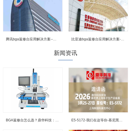
腾讯bga返修台应用解决方案--鼎华BGA返修台,BGA焊台,X-R...
比亚迪bga返修台应用解决方案--鼎华BGA返修台,BGA焊台,X-...
新闻资讯
BGA返修台怎么选？鼎华科技：三温区加热+光学对位，重塑行业标...
E5-5172-我们在这等你-慕尼黑上海电子展邀约