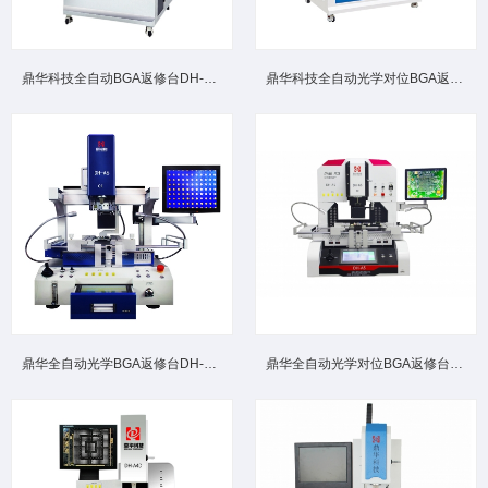
鼎华科技全自动BGA返修台DH-A8高端大型机型柜式全自动光学...
鼎华科技全自动光学对位BGA返修台DH-A7 工业级高效精准芯片...
鼎华全自动光学BGA返修台DH‑A6 多器件兼容贴片芯片返修设...
鼎华全自动光学对位BGA返修台DH-A5高精度贴装防错位偏移精...