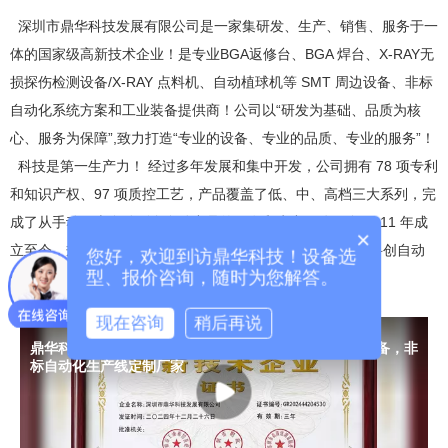
深圳市鼎华科技发展有限公司是一家集研发、生产、销售、服务于一
体的国家级高新技术企业！是专业BGA返修台、BGA 焊台、X-RAY无
损探伤检测设备/X-RAY 点料机、自动植球机等 SMT 周边设备、非标
自动化系统方案和工业装备提供商！公司以“研发为基础、品质为核
心、服务为保障”,致力打造“专业的设备、专业的品质、专业的服务”！
科技是第一生产力！ 经过多年发展和集中开发，公司拥有 78 项专利
和知识产权、97 项质控工艺，产品覆盖了低、中、高档三大系列，完
成了从手动、半自动到全自动产品的研发和生产；公司自 2011 年成
×
立至今，规模不断扩大，现旗下有两大分公司 “深圳市鼎华科创自动
您好，欢迎到访鼎华科技！设备选
型、报价咨询，随时为您解答。
化有限公司”和“深圳市鼎华科创科技有限公司”，均独立核算。
现在咨询
稍后再说