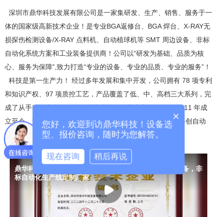
深圳市鼎华科技发展有限公司是一家集研发、生产、销售、服务于一
体的国家级高新技术企业！是专业BGA返修台、BGA 焊台、X-RAY无
损探伤检测设备/X-RAY 点料机、自动植球机等 SMT 周边设备、非标
自动化系统方案和工业装备提供商！公司以“研发为基础、品质为核
心、服务为保障”,致力打造“专业的设备、专业的品质、专业的服务”！
科技是第一生产力！ 经过多年发展和集中开发，公司拥有 78 项专利
和知识产权、97 项质控工艺，产品覆盖了低、中、高档三大系列，完
成了从手动、半自动到全自动产品的研发和生产；公司自 2011 年成
×
立至今，规模不断扩大，现旗下有两大分公司 “深圳市鼎华科创自动
您好，欢迎到访鼎华科技！设备选
型、报价咨询，随时为您解答。
化有限公司”和“深圳市鼎华科创科技有限公司”，均独立核算。
现在咨询
稍后再说