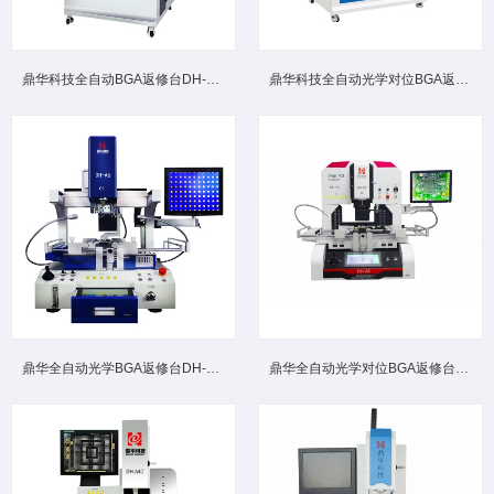
鼎华科技全自动BGA返修台DH-A8高端大型机型柜式全自动光学...
鼎华科技全自动光学对位BGA返修台DH-A7 工业级高效精准芯片...
鼎华全自动光学BGA返修台DH‑A6 多器件兼容贴片芯片返修设...
鼎华全自动光学对位BGA返修台DH-A5高精度贴装防错位偏移精...