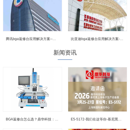
腾讯bga返修台应用解决方案--鼎华BGA返修台,BGA焊台,X-R...
比亚迪bga返修台应用解决方案--鼎华BGA返修台,BGA焊台,X-...
新闻资讯
BGA返修台怎么选？鼎华科技：三温区加热+光学对位，重塑行业标...
E5-5172-我们在这等你-慕尼黑上海电子展邀约