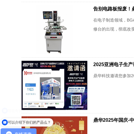
告别电路板报废！鼎
在电子制造领域，B
修台的出现，彻底改变
2025亚洲电子生
鼎华科技邀请您参加2
鼎华2025年国庆-
可以介绍下你们的产品么？