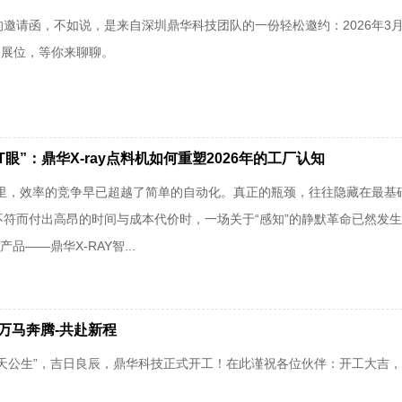
邀请函，不如说，是来自深圳鼎华科技团队的一份轻松邀约：2026年3月
72展位，等你来聊聊。
眼”：鼎华X-ray点料机如何重塑2026年的工厂认知
工厂里，效率的竞争早已超越了简单的自动化。真正的瓶颈，往往隐藏在最
符而付出高昂的时间与成本代价时，一场关于“感知”的静默革命已然发生
品——鼎华X-RAY智...
万马奔腾-共赴新程
“天公生”，吉日良辰，鼎华科技正式开工！在此谨祝各位伙伴：开工大吉