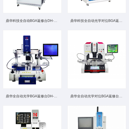
鼎华科技全自动BGA返修台DH-A8高端大型机型柜式全自动光学...
鼎华科技全自动光学对位BGA返修台DH-A7 工业级高效精准芯片...
鼎华全自动光学BGA返修台DH‑A6 多器件兼容贴片芯片返修设...
鼎华全自动光学对位BGA返修台DH-A5高精度贴装防错位偏移精...