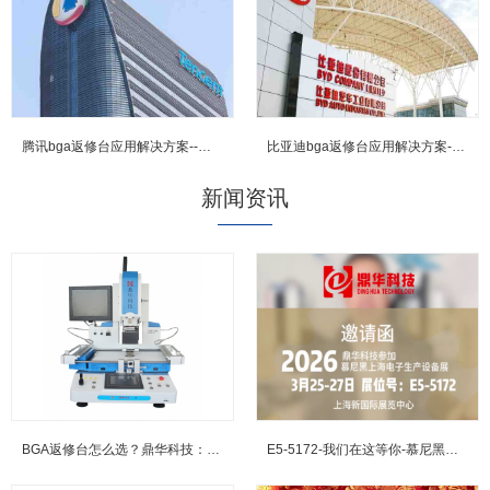
腾讯bga返修台应用解决方案--鼎华BGA返修台,BGA焊台,X-R...
比亚迪bga返修台应用解决方案--鼎华BGA返修台,BGA焊台,X-...
新闻资讯
BGA返修台怎么选？鼎华科技：三温区加热+光学对位，重塑行业标...
E5-5172-我们在这等你-慕尼黑上海电子展邀约