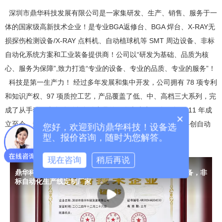
深圳市鼎华科技发展有限公司是一家集研发、生产、销售、服务于一
体的国家级高新技术企业！是专业BGA返修台、BGA 焊台、X-RAY无
损探伤检测设备/X-RAY 点料机、自动植球机等 SMT 周边设备、非标
自动化系统方案和工业装备提供商！公司以“研发为基础、品质为核
心、服务为保障”,致力打造“专业的设备、专业的品质、专业的服务”！
科技是第一生产力！ 经过多年发展和集中开发，公司拥有 78 项专利
和知识产权、97 项质控工艺，产品覆盖了低、中、高档三大系列，完
成了从手动、半自动到全自动产品的研发和生产；公司自 2011 年成
×
立至今，规模不断扩大，现旗下有两大分公司 “深圳市鼎华科创自动
您好，欢迎到访鼎华科技！设备选
型、报价咨询，随时为您解答。
化有限公司”和“深圳市鼎华科创科技有限公司”，均独立核算。
现在咨询
稍后再说